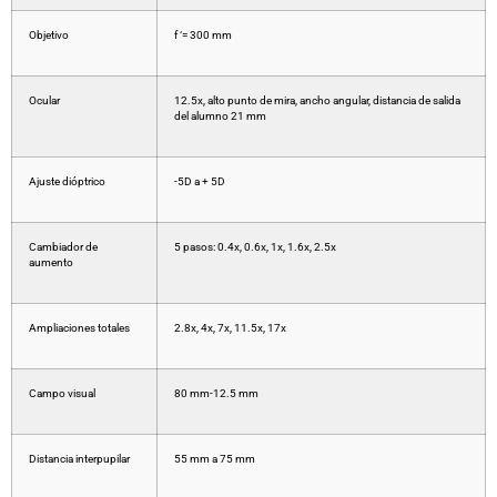
Objetivo
f ‘= 300 mm
Ocular
12.5x, alto punto de mira, ancho angular, distancia de salida
del alumno 21 mm
Ajuste dióptrico
-5D a + 5D
Cambiador de
5 pasos: 0.4x, 0.6x, 1x, 1.6x, 2.5x
aumento
Ampliaciones totales
2.8x, 4x, 7x, 11.5x, 17x
Campo visual
80 mm-12.5 mm
Distancia interpupilar
55 mm a 75 mm